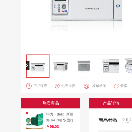
正品保障
七天退换
权威检测
分享
热卖商品
产品详情
得力（deli）斯兰
海 A4 70g 双面打
印纸 复印纸 草稿
￥96.03