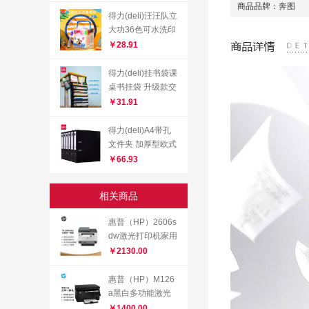
纸 500张/包 5包1
商品品牌：奔图
箱 （整箱2500
得力(deli)汪汪队立
张）
大功36色可水洗印
章头学生水彩笔 儿
￥28.91
童绘画笔 王子蓝7
0699
得力(deli)挂书袋课
桌书挂袋 升级款交
叉收纳书桌挂袋 书
￥31.91
袋 学生书本收纳神
器 加厚款黑色723
得力(deli)A4带孔
64
文件夹 加厚型欧式
快劳夹 6个特惠装
￥66.93
黑色
相关商品
惠普（HP）2606s
dw激光打印机家用
自动双面无线 连续
￥2130.00
复印扫描一体机 打
印机办公 12000页
惠普（HP）M126
畅打
a黑白多功能激光
打印机（打印 复印
￥1400.00