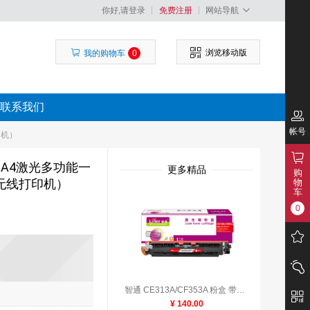
你好,请登录
免费注册
网站导航
浏览移动版
我的购物车
0
联系我们
帐号
印机）
黑白A4激光多功能一
更多精品
购
I无线打印机）
物
车
0
智通 CE313A/CF353A 粉盒 带芯片 红色 1000页(A4,5%)适用惠普HP LaserJet CP1025 M175a M175nw M275
¥ 140.00