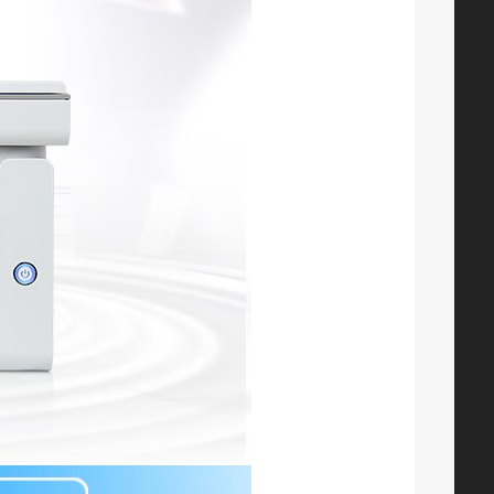
智通ZT CF210X黑鼓(适用HP Laserjet Pro 200 color M251n 251nw MFP M276n fn nw fnw series)
¥ 220.00