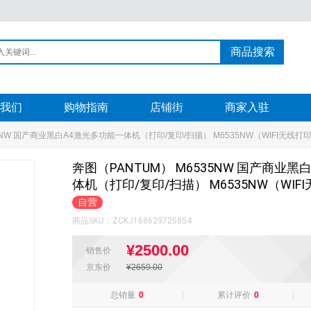
商品搜索
我们
购物指南
店铺街
商家入驻
35NW 国产商业黑白A4激光多功能一体机（打印/复印/扫描） M6535NW（WIFI无线打
奔图（PANTUM） M6535NW 国产商业
体机（打印/复印/扫描） M6535NW（WIF
自营
商品SKU：
ZCKJ168629725854
¥2500.00
销售价
京东价
¥2659.00
总销量
0
累计评价
0