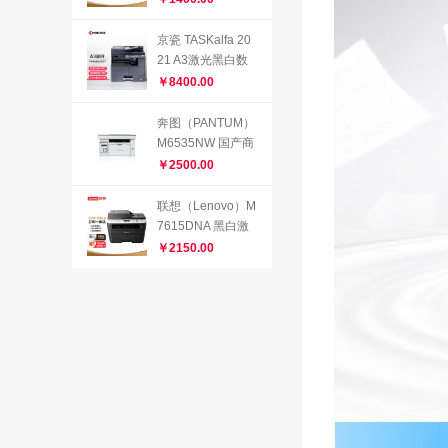
扫描）升级型号为
132a
京瓷 TASKalfa 20
21 A3激光黑白数
码复合机办公网络
￥8400.00
打印 主机+双面器
+输稿器（自动连
奔图（PANTUM）
续双面复印打印）
M6535NW 国产商
业黑白A4激光多功
￥2500.00
能一体机（打印/复
印/扫描） M6535
联想（Lenovo）M
NW（WIFI无线打
7615DNA 黑白激
印机）
光多功能一体机 自
￥2150.00
动双面打印 商用办
公家用 有线网络
(打印 复印 扫描)