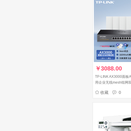
￥
3088.00
TP-LINK AX3000面板
用企业无线mesh组网
口AC路由器*1+5AP(
收藏
0