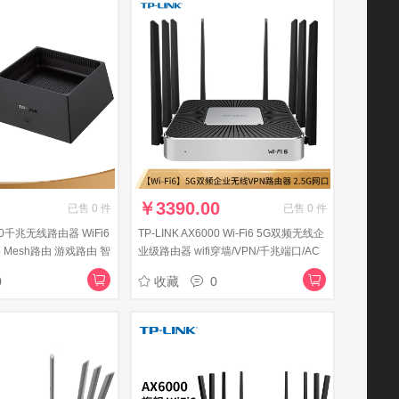
￥
3390.00
已售
0
件
已售
0
件
400千兆无线路由器 WiFi6
TP-LINK AX6000 Wi-Fi6 5G双频无线企
Mesh路由 游戏路由 智
业级路由器 wifi穿墙/VPN/千兆端口/AC
5450易展Turbo版
管理 2.5G网口 TL-XVR6000L
0
收藏
0