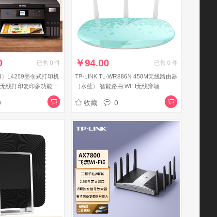
0
￥
94.00
已售
0
件
已售
0
件
N）L4269墨仓式打印机
TP-LINK TL-WR886N 450M无线路由器
4无线打印复印多功能一
（水蓝） 智能路由 WIFI无线穿墙
9升级型)
0
收藏
0