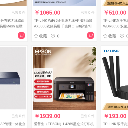
￥
1065.00
￥
510.00
已售
0
件
已售
0
件
i6】分布式无线路由
TP-LINK WiFi 6企业级无线VPN路由器
TP-LINK双千兆
易展Mesh 别墅
AX3000双频易展 千兆网口 wifi穿墙/可
WDR8650 双
G自定义端口
变端口/AC管理 TL-XVR3000L易展版
大户型穿墙 板
收藏
0
收藏
￥
1939.00
￥
193.00
已售
0
件
已售
0
件
供电·AP管理一体化企
爱普生（EPSON）L4269墨仓式打印机
TP-LINK 双