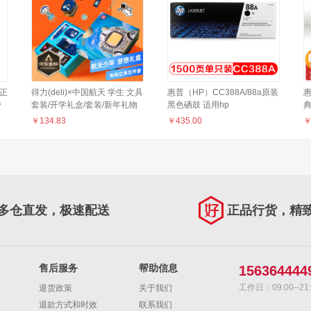
修正
得力(deli)×中国航天 学生 文具
惠普（HP）CC388A/88a原装
惠
带
套装/开学礼盒/套装/新年礼物
黑色硒鼓 适用hp
（ 电动削笔机+电动橡皮擦+桌
1106/1108/M1213/1216/1136/M202/
P
￥
134.83
￥
435.00
面吸尘器 ）68910
打印机硒鼓
多仓直发，极速配送
正品行货，精
售后服务
帮助信息
156364444
工作日：09:00--21:
退货政策
关于我们
退款方式和时效
联系我们