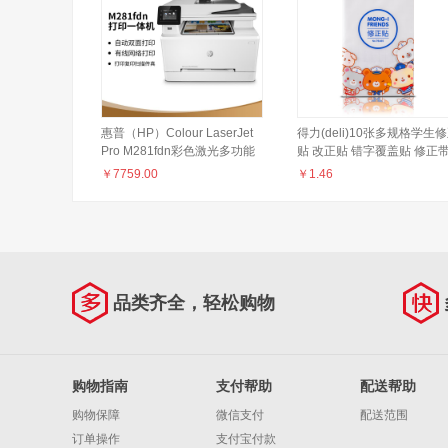
惠普（HP）Colour LaserJet
得力(deli)10张多规格学生
Pro M281fdn彩色激光多功能
贴 改正贴 错字覆盖贴 修正
一体机(M277n升级型号)(打印
涂改贴79465
￥
7759.00
￥
1.46
复印 扫描 传真)
品类齐全，轻松购物
购物指南
支付帮助
配送帮助
购物保障
微信支付
配送范围
订单操作
支付宝付款