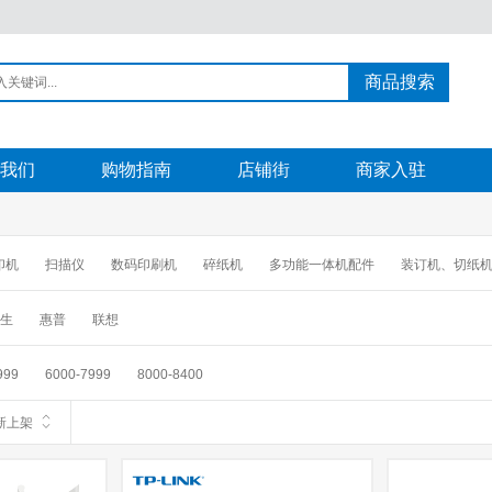
商品搜索
我们
购物指南
店铺街
商家入驻
印机
扫描仪
数码印刷机
碎纸机
多功能一体机配件
装订机、切纸
生
惠普
联想
999
6000-7999
8000-8400
新上架