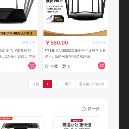
￥
580.00
已售
0
件
已售
0
件
路由器 TL-WDR8620
TP-LINK AX6000双频全千兆无线路由器
线 5G双频千兆端口 光纤
WiFi6 高速网络 智能游戏路由
XDR6030易展版
0
收藏
0
首页
1
2
尾页
当前第1页/共2页
换一换