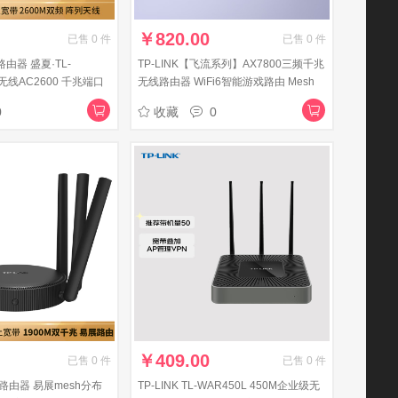
￥
820.00
已售
0
件
已售
0
件
路由器 盛夏·TL-
TP-LINK【飞流系列】AX7800三频千兆
频无线AC2600 千兆端口
无线路由器 WiFi6智能游戏路由 Mesh
阵天线智能路由
XTR7880易展Turbo版 2.5G自定义端口
0
收藏
0
￥
409.00
已售
0
件
已售
0
件
千兆路由器 易展mesh分布
TP-LINK TL-WAR450L 450M企业级无