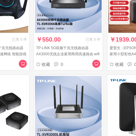
￥
550.00
￥
1939.0
已售
0
件
已售
0
件
双频千兆无线路由器
TP-LINK 5G双频千兆无线路由器
爱普生（EPSO
 高速网络 智能游戏
AX3000无线企业家用商用高速路由 wifi
家用小型彩色A
易展Turbo版
穿墙金属壳体 TL-XDR3068易展Turbo
体机办公(L416
收藏
0
收藏
版