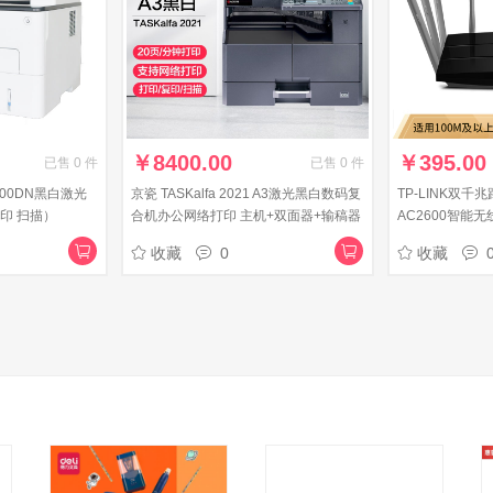
￥
8400.00
￥
395.00
已售
0
件
已售
0
件
100DN黑白激光
京瓷 TASKalfa 2021 A3激光黑白数码复
TP-LINK双千兆
印 扫描）
合机办公网络打印 主机+双面器+输稿器
AC2600智能无
（自动连续双面复印打印）
宽带 大户型穿墙
收藏
0
收藏