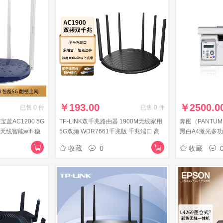
￥
193.00
￥
2500.0
已售
0
件
已售
0
件
10宝蓝AC1200 5G
TP-LINK双千兆路由器 1900M无线家用
奔图（PANTUM
线智能wifi 稳
5G双频 WDR7661千兆版 千兆端口 高
黑白A4激光多功
速路由WIFI穿墙 内配千兆网线IPv6
扫描） M6535
收藏
0
收藏