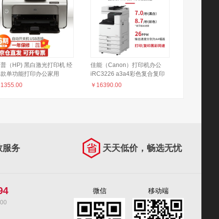
普（HP) 黑白激光打印机 经
佳能（Canon）打印机办公
典款单功能打印办公家用
iRC3226 a3a4彩色复合复印
M226/M126/M128
1108 usb/打印/热门款
机含输稿器工作台（双面打印/
￥
1355.00
￥
16390.00
复印/扫描/WiFi）3125升级
致服务
天天低价，畅选无忧
94
微信
移动端
00