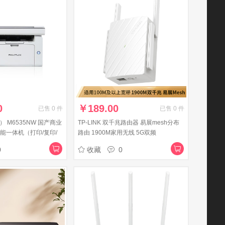
0
￥
189.00
已售
0
件
已售
0
件
） M6535NW 国产商业
TP-LINK 双千兆路由器 易展mesh分布
能一体机（打印/复印/
路由 1900M家用无线 5G双频
NW（WIFI无线打印机）
WDR7632千兆易展
0
收藏
0