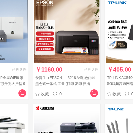
￥
1160.00
￥
405.00
已售
0
件
已售
0
件
AP全屋WiFi6 家
爱普生（EPSON）L3218 A4彩色内置
TP-LINK AX5
双频千兆大户型 9
墨仓式一体机 工业 (打印 复印 扫描
5G双频高速网络 
白色)薄款套装
L3118升级型)家用办公打印
能家用穿墙 XDR
收藏
0
收藏