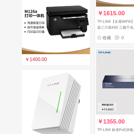
￥
1615.00
TP-LINK【全屋WiF
器三只装K66 三频千兆
大户型 无缝漫游 2.5
收藏
0
￥1400.00
￥
1355.00
TP-LINK 标准PoE