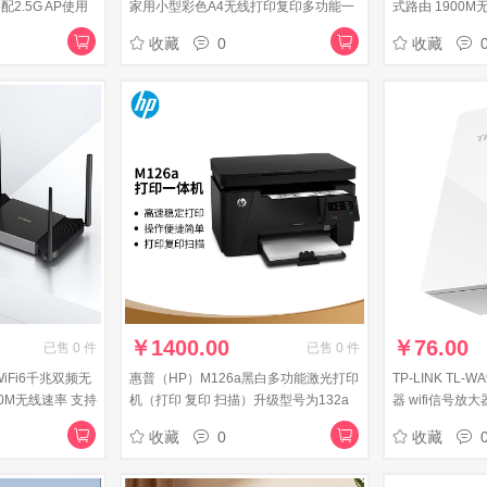
2.5G AP使用
家用小型彩色A4无线打印复印多功能一
式路由 1900M
8PE-AC
体机办公(L4169升级型)
WDR7651千
收藏
0
收藏
兆网线
￥
1400.00
￥
76.00
已售
0
件
已售
0
件
血WiFi6千兆双频无
惠普（HP）M126a黑白多功能激光打印
TP-LINK TL-
0M无线速率 支持
机（打印 复印 扫描）升级型号为132a
器 wifi信号放
0易展版
收藏
0
收藏