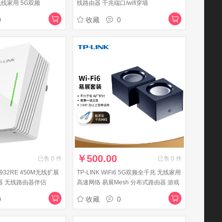
无线家用 5G双频
线路由器 千兆端口/wifi穿墙
兆易展版 千兆端口 内配千
0
收藏
0
￥
500.00
已售
0
件
已售
0
件
WA932RE 450M无线扩展
TP-LINK WiFi6 5G双频全千兆 无线家用
大器 无线路由器伴侣
高速网络 易展Mesh 分布式路由器 游戏
路由 XDR1850易展版两只装
0
收藏
0